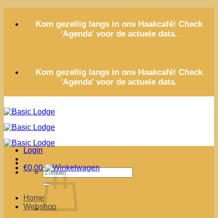
Ga
naar
Kom gezellig langs in ons Haakcafé! Check
inhoud
'Agenda' voor de actuele data.
Kom gezellig langs in ons Haakcafé! Check
'Agenda' voor de actuele data.
Login
€
0,00
Zoeken
naar:
Home
Webshop