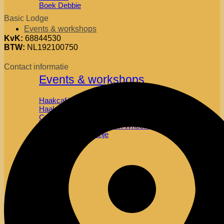
Boek Debbie
Basic Lodge
Events & workshops
KvK:
68844530
BTW:
NL192100750
Contact informatie
Events & workshops
Haakcafé
Haakworkshops
Camping voor 1 nacht
Haakcafe XL met Soof on Wheels
Haakreis naar spanje