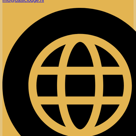
info@basiclodge.nl