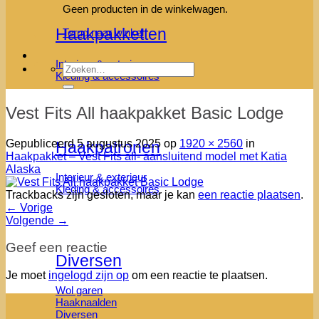
Geen producten in de winkelwagen.
Haakpakketten
Terug naar winkel
Interieur & exterieur
Zoeken
Kleding & accessoires
naar:
Vest Fits All haakpakket Basic Lodge
Gepubliceerd
5 augustus 2025
op
1920 × 2560
in
Haakpatronen
Haakpakket – Vest Fits all- aansluitend model met Katia
Alaska
Interieur & exterieur
Kleding & accessoires
Trackbacks zijn gesloten, maar je kan
een reactie plaatsen
.
←
Vorige
Volgende
→
Geef een reactie
Diversen
Je moet
ingelogd zijn op
om een reactie te plaatsen.
Wol garen
Haaknaalden
Diversen